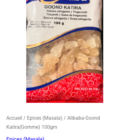
o
r
s
Goond
k
a
-
Katira(Gomme)
m
c
100gm
a
r
d
Accueil
/
Epices (Masala)
/ Alibaba-Goond
Katira(Gomme) 100gm
Epices (Masala)