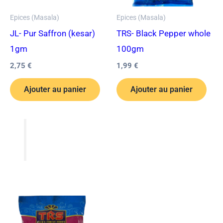
Epices (Masala)
Epices (Masala)
JL- Pur Saffron (kesar)
TRS- Black Pepper whole
1gm
100gm
2,75
€
1,99
€
Ajouter au panier
Ajouter au panier