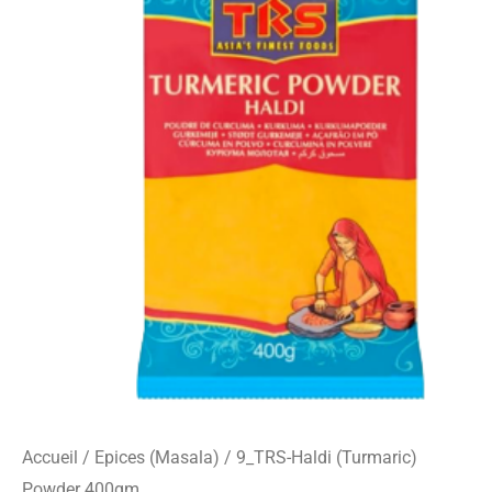
o
r
s
Haldi
k
a
-
(Turmaric)
m
c
Powder
a
r
400gm
d
Accueil
/
Epices (Masala)
/ 9_TRS-Haldi (Turmaric)
Powder 400gm