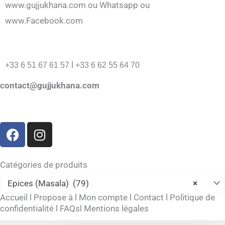
www.gujjukhana.com ou Whatsapp ou
www.Facebook.com
l
+33 6 51 67 61 57
+33 6 62 55 64 70
contact@gujjukhana.com
F
I
a
n
c
s
e
t
Catégories de produits
b
a
Epices (Masala) (79)
×
o
g
Accueil
l
Propose à
l
Mon compte
l
Contact
l
Politique de
o
r
confidentialité
l
FAQs
l
Mentions légales
k
a