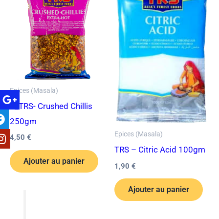
Epices (Masala)
7_TRS- Crushed Chillis
250gm
Epices (Masala)
4,50
€
TRS – Citric Acid 100gm
Ajouter au panier
1,90
€
Ajouter au panier