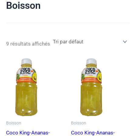
Boisson
o
r
s
k
a
-
m
c
a
r
d
9 résultats affichés
Boisson
Boisson
Coco King-Ananas-
Coco King-Ananas-