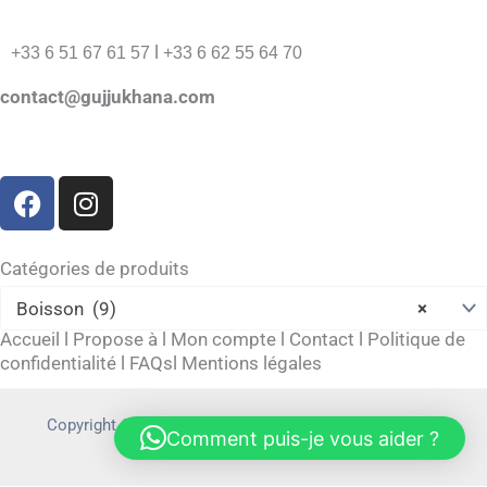
l
+33 6 51 67 61 57
+33 6 62 55 64 70
contact@gujjukhana.com
F
I
a
n
c
s
e
t
Catégories de produits
b
a
Boisson (9)
×
o
g
Accueil
l
Propose à
l
Mon compte
l
Contact
l
Politique de
o
r
confidentialité
l
FAQs
l
Mentions légales
k
a
m
Copyright © 2026 gujjukhana.com | Powered by
Allieiit
Comment puis-je vous aider ?