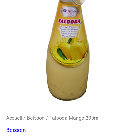
o
r
s
Mango
k
a
-
290ml
m
c
a
r
d
Accueil
/
Boisson
/ Falooda Mango 290ml
Boisson