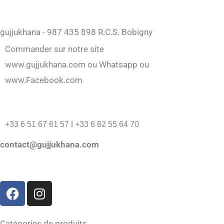
gujjukhana - 987 435 898 R.C.S. Bobigny
Commander sur notre site
www.gujjukhana.com ou Whatsapp ou
www.Facebook.com
l
+33 6 51 67 61 57
+33 6 62 55 64 70
contact@gujjukhana.com
F
I
a
n
c
s
Catégories de produits