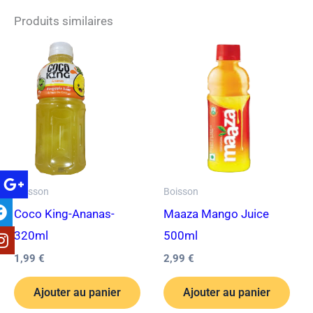
Produits similaires
Boisson
Boisson
Coco King-Ananas-
Maaza Mango Juice
320ml
500ml
1,99
€
2,99
€
Ajouter au panier
Ajouter au panier