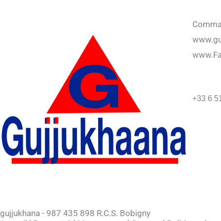
Command
www.gu
www.F
+33 6 5
gujjukhana - 987 435 898 R.C.S. Bobigny