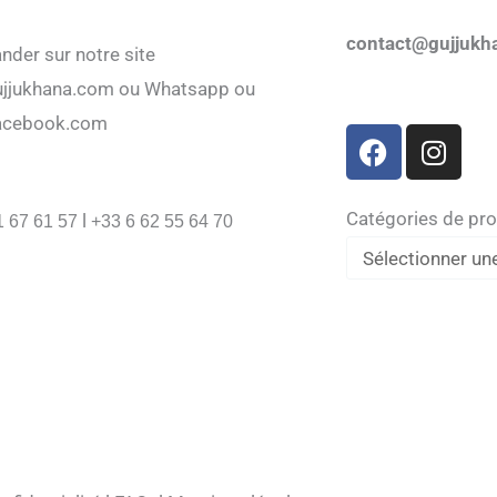
contact@gujjukh
er sur notre site
jjukhana.com ou Whatsapp ou
acebook.com
F
I
a
n
c
s
e
t
Catégories de pro
l
1 67 61 57
+33 6 62 55 64 70
b
a
o
g
o
r
k
a
m