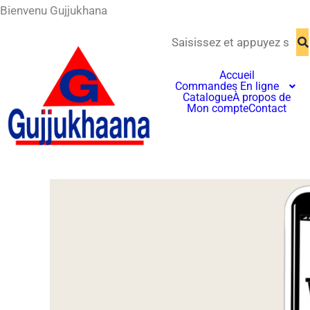
Aller
Bienvenu Gujjukhana
contenu
au
principal
contenu
Accueil
Commandes En ligne
Catalogue
À propos de
Mon compte
Contact