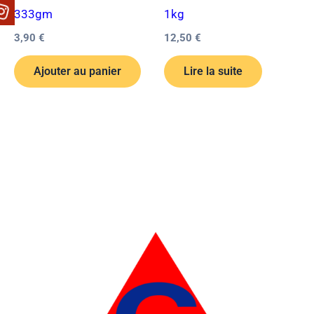
333gm
1kg
3,90
€
12,50
€
Ajouter au panier
Lire la suite