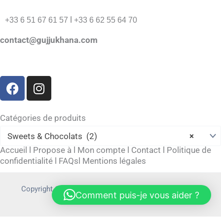
l
+33 6 51 67 61 57
+33 6 62 55 64 70
contact@gujjukhana.com
F
I
a
n
c
s
e
t
Catégories de produits
b
a
Sweets & Chocolats (2)
×
o
g
Accueil
l
Propose à
l
Mon compte
l
Contact
l
Politique de
o
r
confidentialité
l
FAQs
l
Mentions légales
k
a
m
Copyright © 2026 gujjukhana.com | Powered by
Allieiit
Comment puis-je vous aider ?