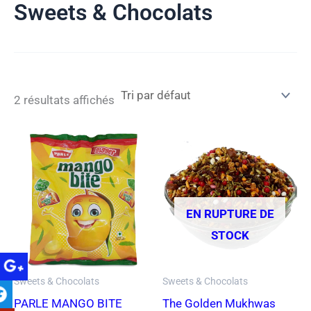
Sweets & Chocolats
o
r
s
k
a
-
m
c
a
r
d
2 résultats affichés
EN RUPTURE DE
STOCK
Sweets & Chocolats
Sweets & Chocolats
PARLE MANGO BITE
The Golden Mukhwas