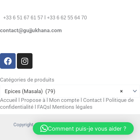
l
+33 6 51 67 61 57
+33 6 62 55 64 70
contact@gujjukhana.com
F
I
a
n
c
s
e
t
Catégories de produits
b
a
Epices (Masala) (79)
×
o
g
Accueil
l
Propose à
l
Mon compte
l
Contact
l
Politique de
o
r
confidentialité
l
FAQs
l
Mentions légales
k
a
m
Copyright © 2026 gujjukhana.com | Powered by
Allieiit
Comment puis-je vous aider ?