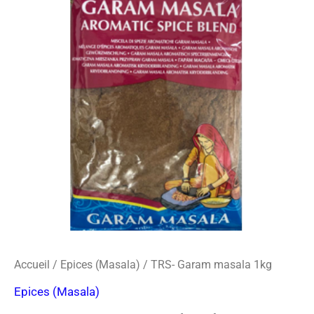
o
r
s
Garam
k
a
-
masala
m
c
1kg
a
r
d
Accueil
/
Epices (Masala)
/ TRS- Garam masala 1kg
Epices (Masala)