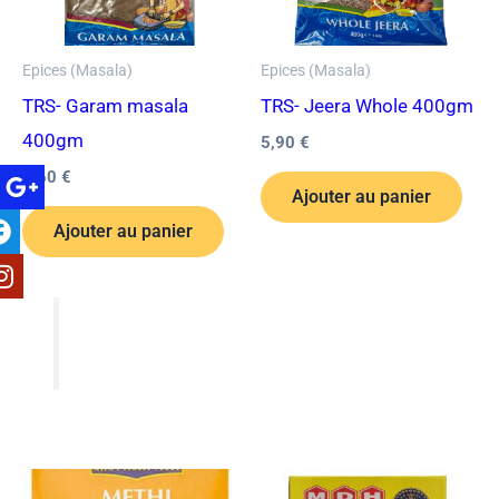
Epices (Masala)
Epices (Masala)
TRS- Garam masala
TRS- Jeera Whole 400gm
400gm
5,90
€
4,60
€
Ajouter au panier
Ajouter au panier