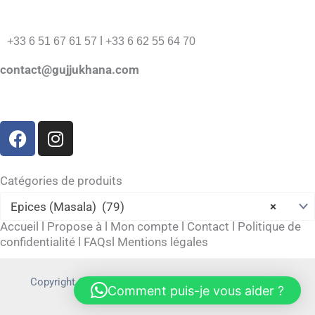
l
+33 6 51 67 61 57
+33 6 62 55 64 70
contact@gujjukhana.com
F
I
a
n
c
s
e
t
Catégories de produits
b
a
Epices (Masala) (79)
×
o
g
Accueil
l
Propose à
l
Mon compte
l
Contact
l
Politique de
o
r
confidentialité
l
FAQs
l
Mentions légales
k
a
m
Copyright © 2026 gujjukhana.com | Powered by
Allieiit
Comment puis-je vous aider ?