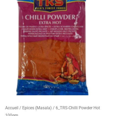
o
r
s
Chilli
k
a
-
Powder
m
c
Hot
a
r
100gm
d
Accueil
/
Epices (Masala)
/ 6_TRS-Chilli Powder Hot
100gm