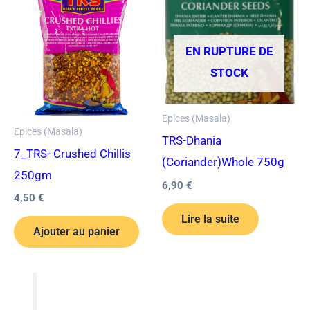
EN RUPTURE DE
STOCK
Epices (Masala)
Epices (Masala)
TRS-Dhania
7_TRS- Crushed Chillis
(Coriander)Whole 750g
250gm
6,90
€
4,50
€
Lire la suite
Ajouter au panier