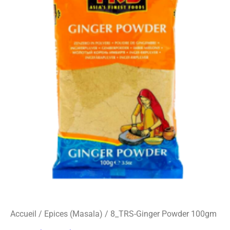
o
r
s
Ginger
k
a
-
Powder
m
c
100gm
a
r
d
Accueil
/
Epices (Masala)
/ 8_TRS-Ginger Powder 100gm