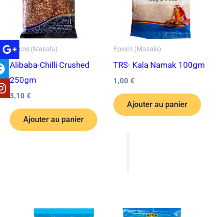
Epices (Masala)
Epices (Masala)
Alibaba-Chilli Crushed
TRS- Kala Namak 100gm
250gm
1,00
€
3,10
€
Ajouter au panier
Ajouter au panier