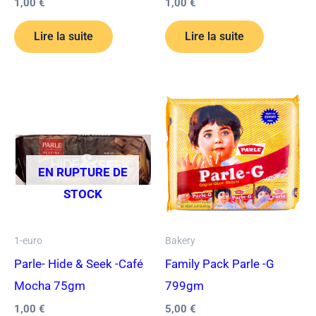
1,00
€
1,00
€
Lire la suite
Lire la suite
EN RUPTURE DE
STOCK
1-euro
Bakery
Parle- Hide & Seek -Café
Family Pack Parle -G
Mocha 75gm
799gm
1,00
€
5,00
€