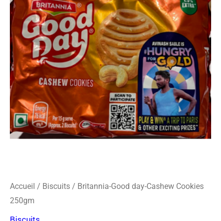
o
r
s
k
a
-
m
c
a
r
d
Accueil
/
Biscuits
/ Britannia-Good day-Cashew Cookies
250gm
Biscuits