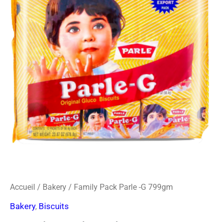
o
r
s
Pack
k
a
-
Parle
m
c
-
a
r
G
d
799gm
Accueil
/
Bakery
/ Family Pack Parle -G 799gm
Bakery
,
Biscuits