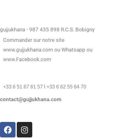
gujjukhana - 987 435 898 R.C.S. Bobigny
Commander sur notre site
www.gujjukhana.com ou Whatsapp ou
www.Facebook.com
l
+33 6 51 67 61 57
+33 6 62 55 64 70
contact@gujjukhana.com
F
I
a
n