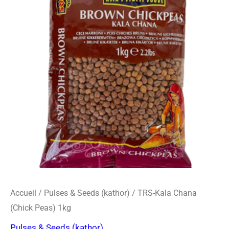
o
r
s
Kala
k
a
-
Chana
m
c
(Chick
a
r
Peas)
d
1kg
Accueil
/
Pulses & Seeds (kathor)
/ TRS-Kala Chana
(Chick Peas) 1kg
Pulses & Seeds (kathor)