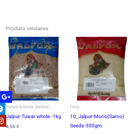
Produits similaires
Pulses & Seeds (kathor)
Flour
Jalpur-Tuwar whole -1kg
10_Jalpur-Morio(Samo)
Seeds-300gm
4,55
€