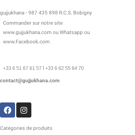
gujjukhana - 987 435 898 R.C.S. Bobigny
Commander sur notre site
www.gujjukhana.com ou Whatsapp ou
www.Facebook.com
l
+33 6 51 67 61 57
+33 6 62 55 64 70
contact@gujjukhana.com
F
I
a
n
c
s
e
t
Catégories de produits