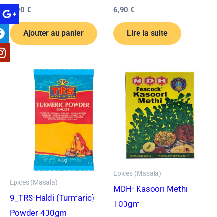
1,90
€
6,90
€
Ajouter au panier
Lire la suite
Epices (Masala)
Epices (Masala)
MDH- Kasoori Methi
9_TRS-Haldi (Turmaric)
100gm
Powder 400gm