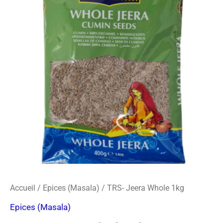
o
r
s
Jeera
k
a
-
Whole
m
c
1kg
a
r
d
Accueil
/
Epices (Masala)
/ TRS- Jeera Whole 1kg
Epices (Masala)