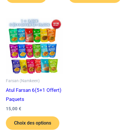
Ce
produit
a
plusieurs
variations.
Les
options
Farsan (Namkeen)
peuvent
Atul Farsan 6(5+1 Offert)
être
Paquets
choisies
15,00
€
sur
la
Choix des options
page