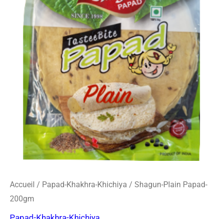
o
r
s
Plain
k
a
-
Papad-
m
c
200gm
a
r
d
Accueil
/
Papad-Khakhra-Khichiya
/ Shagun-Plain Papad-
200gm
Papad-Khakhra-Khichiya