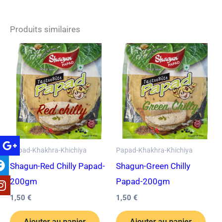
Produits similaires
Papad-Khakhra-Khichiya
Papad-Khakhra-Khichiya
Shagun-Red Chilly Papad-
Shagun-Green Chilly
200gm
Papad-200gm
1,50
€
1,50
€
Ajouter au panier
Ajouter au panier