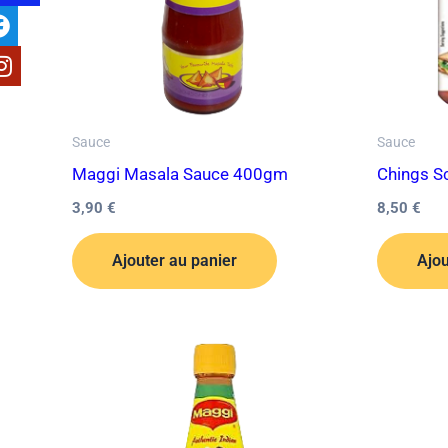
Sauce
Sauce
Maggi Masala Sauce 400gm
Chings S
3,90
€
8,50
€
Ajouter au panier
Ajou