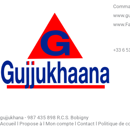
Command
www.gu
www.F
+33 6 5
gujjukhana - 987 435 898 R.C.S. Bobigny
Accueil
l
Propose à
l
Mon compte
l
Contact
l
Politique de co