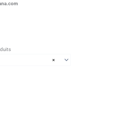
ana.com
duits
×