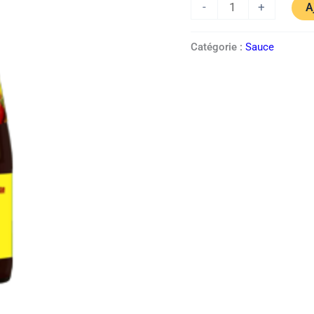
-
+
A
400gm
Catégorie :
Sauce