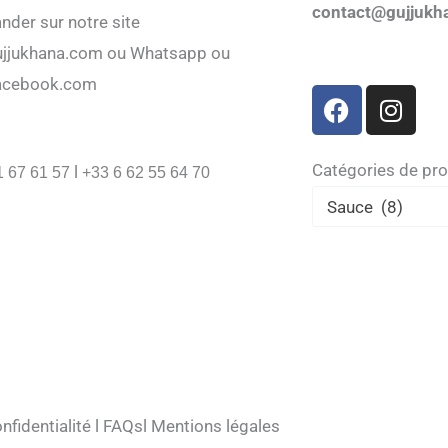
contact@gujjukh
er sur notre site
jjukhana.com ou Whatsapp ou
acebook.com
F
I
a
n
c
s
e
t
Catégories de pro
l
1 67 61 57
+33 6 62 55 64 70
b
a
Sauce (8)
o
g
o
r
k
a
m
nfidentialité
l
FAQs
l
Mentions légales