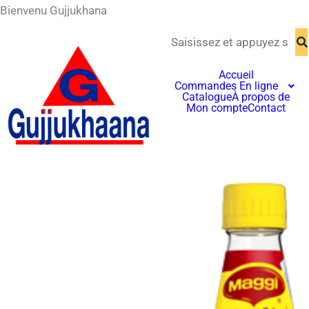
Aller
Bienvenu Gujjukhana
contenu
au
principal
contenu
Accueil
Commandes En ligne
Catalogue
À propos de
Mon compte
Contact