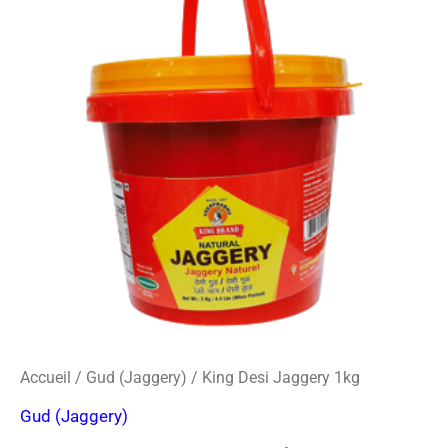
o
r
s
Desi
k
a
-
Jaggery
m
c
1kg
a
r
d
Accueil
/
Gud (Jaggery)
/ King Desi Jaggery 1kg
Gud (Jaggery)