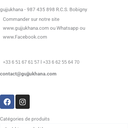
gujjukhana - 987 435 898 R.C.S. Bobigny
Commander sur notre site
www.gujjukhana.com ou Whatsapp ou
www.Facebook.com
l
+33 6 51 67 61 57
+33 6 62 55 64 70
contact@gujjukhana.com
F
I
a
n
c
s
e
t
Catégories de produits
b
a