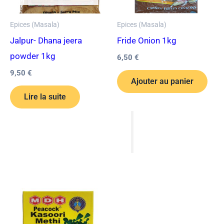
Epices (Masala)
Epices (Masala)
Jalpur- Dhana jeera
Fride Onion 1kg
powder 1kg
6,50
€
9,50
€
Ajouter au panier
Lire la suite