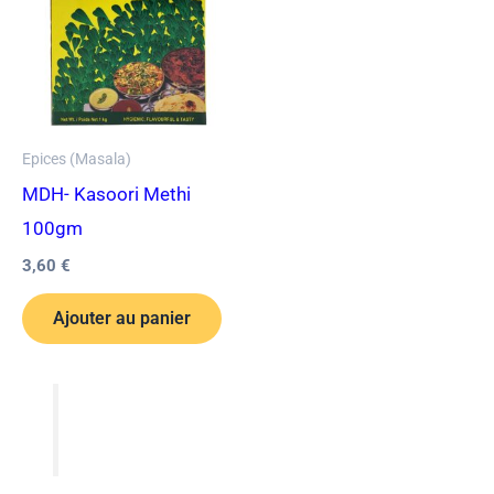
Epices (Masala)
MDH- Kasoori Methi
100gm
3,60
€
Ajouter au panier