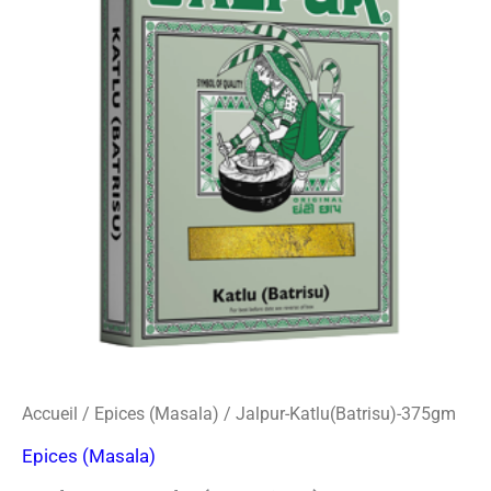
o
r
s
Katlu(Batrisu)-375gm
k
a
-
m
c
a
r
d
Accueil
/
Epices (Masala)
/ Jalpur-Katlu(Batrisu)-375gm
Epices (Masala)