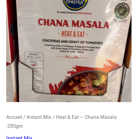
o
r
s
&
k
a
-
Eat
m
c
-
a
r
Chana
d
Masala
-285gm
Accueil
/
Instant Mix
/ Heat & Eat – Chana Masala
-285gm
Instant Mix