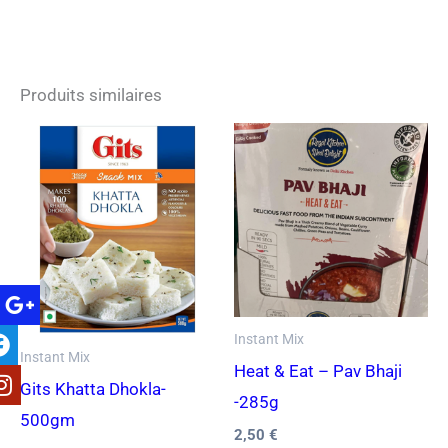
Produits similaires
Instant Mix
Instant Mix
Heat & Eat – Pav Bhaji
Gits Khatta Dhokla-
-285g
500gm
2,50
€