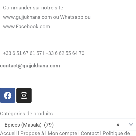
Commander sur notre site
www.gujjukhana.com ou Whatsapp ou
www.Facebook.com
l
+33 6 51 67 61 57
+33 6 62 55 64 70
contact@gujjukhana.com
F
I
a
n
c
s
e
t
Catégories de produits
b
a
Epices (Masala) (79)
×
o
g
Accueil
l
Propose à
l
Mon compte
l
Contact
l
Politique de