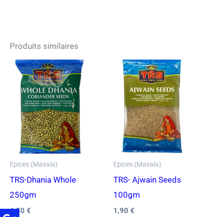
Produits similaires
Epices (Masala)
Epices (Masala)
TRS-Dhania Whole
TRS- Ajwain Seeds
250gm
100gm
4,50
€
1,90
€