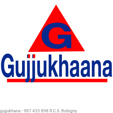
gujjukhana - 987 435 898 R.C.S. Bobigny