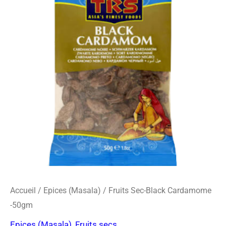
o
r
s
Sec-
k
a
-
Black
m
c
Cardamome
a
r
-50gm
d
Accueil
/
Epices (Masala)
/ Fruits Sec-Black Cardamome
-50gm
Epices (Masala)
,
Fruits secs