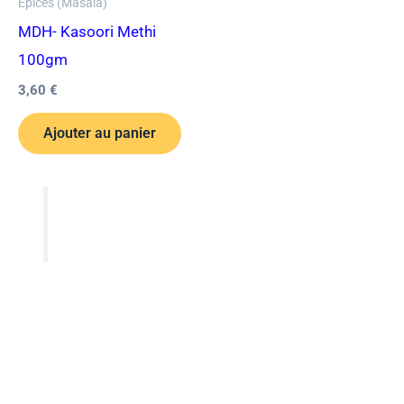
Epices (Masala)
MDH- Kasoori Methi
100gm
3,60
€
Ajouter au panier