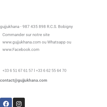
gujjukhana - 987 435 898 R.C.S. Bobigny
Commander sur notre site
www.gujjukhana.com ou Whatsapp ou
www.Facebook.com
l
+33 6 51 67 61 57
+33 6 62 55 64 70
contact@gujjukhana.com
F
I
a
n