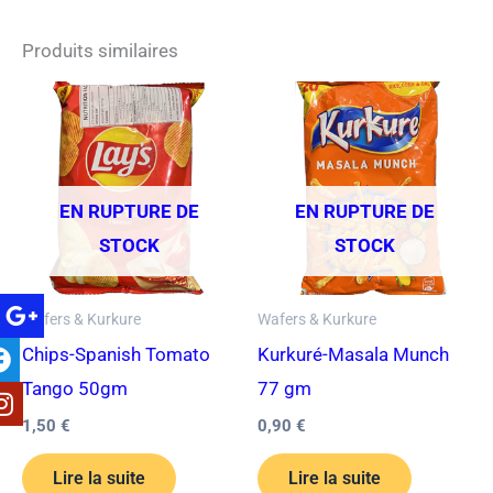
Produits similaires
EN RUPTURE DE
EN RUPTURE DE
STOCK
STOCK
Wafers & Kurkure
Wafers & Kurkure
Chips-Spanish Tomato
Kurkuré-Masala Munch
Tango 50gm
77 gm
1,50
€
0,90
€
Lire la suite
Lire la suite