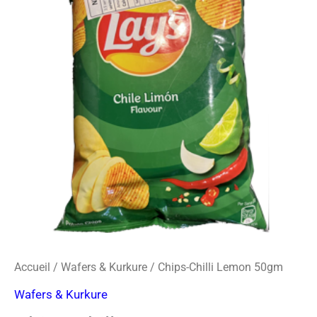
o
r
s
k
a
-
m
c
a
r
d
Accueil
/
Wafers & Kurkure
/ Chips-Chilli Lemon 50gm
Wafers & Kurkure