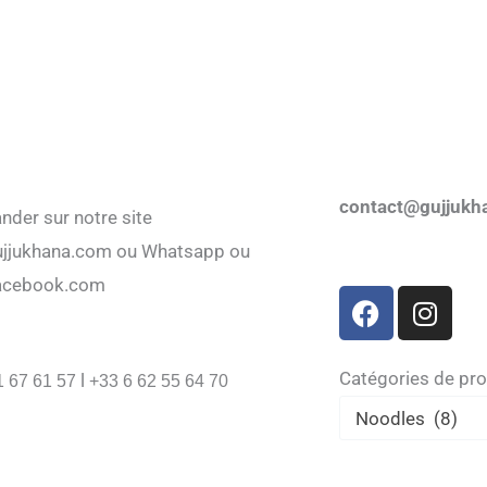
contact@gujjukh
er sur notre site
jjukhana.com ou Whatsapp ou
acebook.com
F
I
a
n
c
s
e
t
Catégories de pro
l
1 67 61 57
+33 6 62 55 64 70
b
a
Noodles (8)
o
g
o
r