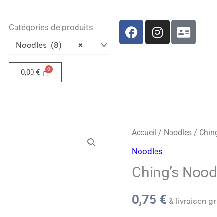
F
I
A
Catégories de produits
a
n
d
Noodles (8)
×
c
s
d
e
t
r
b
a
e
0,00
€
o
g
s
o
r
s
k
a
-
m
c
a
Accueil
/
Noodles
/ Chin
r
Noodles
d
Ching’s Noo
0,75
€
& livraison gr