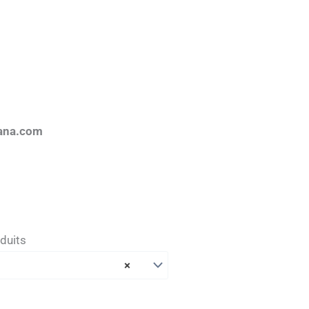
ana.com
duits
×