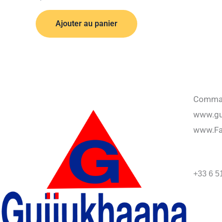
Ajouter au panier
Command
www.gu
www.F
+33 6 5