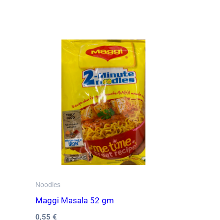
Noodles
Maggi Masala 52 gm
0,55
€