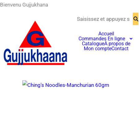
Aller
Bienvenu Gujjukhana
contenu
au
principal
contenu
Accueil
Commandes En ligne
Catalogue
À propos de
Mon compte
Contact