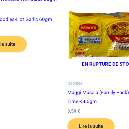
Noodles-Hot Garlic 60gm
 la suite
EN RUPTURE DE ST
Noodles
Maggi Masala (Family Pack)
Time -560gm
3,50
€
Lire la suite